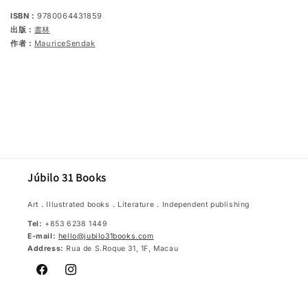
ISBN：
9780064431859
出版：
書林
作者：
MauriceSendak
Júbilo 31 Books
Art．Illustrated books．Literature．Independent publishing
Tel:
+853 6238 1449
E-mail:
hello@jubilo31books.com
Address:
Rua de S.Roque 31, 1F, Macau
Facebook
Instagram